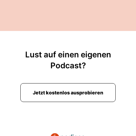
deine Tochter hat?
00:02:33: Meine Tochter hat H-IDS.
00:02:35: Das ist hypermobiles Elastanas-
Syndrom.
00:02:39: Eine seltene Bindegewebserkrankung.
Lust auf einen eigenen
00:02:41: Die betrifft das gesamte
Podcast?
Bindegewebe, das den ganzen Körper quasi
betrifft.
00:02:49: Man kann mit dieser Erkrankung
Jetzt kostenlos ausprobieren
wenig Collagien bilden.
00:02:54: Und kann dieses auch nur ganz
schlecht einlagern.
00:02:57: Und von daher entstehen dann halt