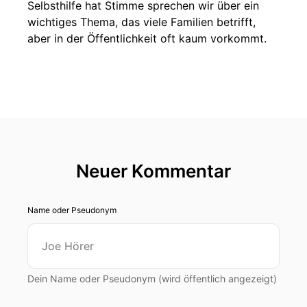
Selbsthilfe hat Stimme sprechen wir über ein
wichtiges Thema, das viele Familien betrifft,
aber in der Öffentlichkeit oft kaum vorkommt.
00:00:25: Das Leben als Angehöriger oder
Angehörige eines Kindes mit einer seltenen oder
chronischen Erkrankung.
00:00:31: In Deutschland leben nach
Schätzungen rund zwei Komma fünf Millionen
Menschen mit einer seltenen Erkrankung und
Neuer Kommentar
darunter ist eine hohe Anzahl an Kinder.
00:00:41: Insgesamt gelten Erkrankungen laut
Name oder Pseudonym
Bundesgesundheitsministerium als selten, wenn
weniger als fünf von zehntausend Menschen
davon betroffen sind.
Dein Name oder Pseudonym (wird öffentlich angezeigt)
00:00:50: Und gleichzeitig gibt es über